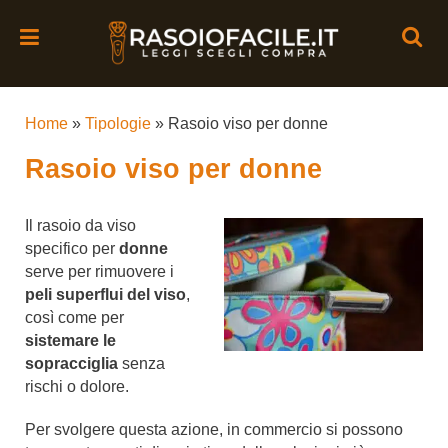
Home
»
Tipologie
»
Rasoio viso per donne
Rasoio viso per donne
Il rasoio da viso
specifico per
donne
serve per rimuovere i
peli
superflui del viso
,
così come per
sistemare le
sopracciglia
senza
rischi o dolore.
Per svolgere questa azione, in commercio si possono