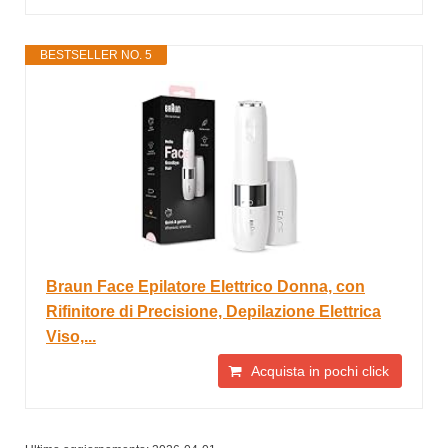
BESTSELLER NO. 5
Braun Face Epilatore Elettrico Donna, con
Rifinitore di Precisione, Depilazione Elettrica
Viso,...
Acquista in pochi click