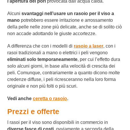
l’apertura dei pori
provocata dall’acqua calda.
Alcuni
svantaggi nell’usare un rasoio per il viso a
mano
potrebbero essere irritazione e arrossamento
della pelle nelle zone più delicate, anche se di solito ciò
non accade adottando le giuste accortezze.
A differenza che con i modelli di
rasoio a laser
, con i
rasoi tradizionali a mano o elettrici i peli vengono
eliminati solo temporaneamente
, per cui l’effetto dura
solo alcuni giorni, in base alla velocità di crescita dei
peli. Comunque, contrariamente a quanto dicono molte
credenze diffuse, i peli ricresceranno nella loro forma
originale e non più folti o più scuri.
Vedi anche
ceretta o rasoio
.
Prezzi e offerte
I rasoi per il viso sono disponibili in commercio in
diverse fasce di costi
, ovviamente a seconda della