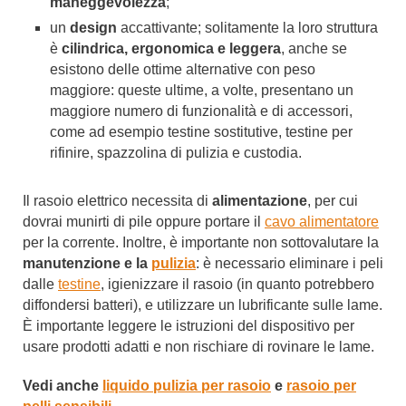
maneggevolezza
;
un
design
accattivante; solitamente la loro struttura
è
cilindrica, ergonomica e leggera
, anche se
esistono delle ottime alternative con peso
maggiore: queste ultime, a volte, presentano un
maggiore numero di funzionalità e di accessori,
come ad esempio testine sostitutive, testine per
rifinire, spazzolina di pulizia e custodia.
Il rasoio elettrico necessita di
alimentazione
, per cui
dovrai munirti di pile oppure portare il
cavo alimentatore
per la corrente. Inoltre, è importante non sottovalutare la
manutenzione e la
pulizia
: è necessario eliminare i peli
dalle
testine
, igienizzare il rasoio (in quanto potrebbero
diffondersi batteri), e utilizzare un lubrificante sulle lame.
È importante leggere le istruzioni del dispositivo per
usare prodotti adatti e non rischiare di rovinare le lame.
Vedi anche
liquido pulizia per rasoio
e
rasoio per