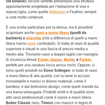
olii botanici
. Alcune lamette presentano una struttura
appositamente progettata per l’epilazione di viso e
sopracciglia, come quelle
Wilkinson
o Feather, sempre
a costi molto contenuti.
È una scelta particolare per la donna, ma è possibile
acquistare anche
rasoi a mano libera
(quelli da
barbiere) o
shavette
(che a differenza di quelli a mano
libera hanno
lame
cambiabili). Si tratta di rasoi di qualità
superiore e situati in una fascia di prezzo media o
medio-alta. Troviamo rasoi a doppio taglio con maniglia
di sicurezza firmati
Edwin Jagger
,
Muhle
, e
Parker
,
perfetti per una rasatura liscia senza rischi. Oppure, ci
sono quelli prodotti da
Dovo Solingen
: si tratta di rasoi
a mano libera di alta qualità, con la lame in acciaio
inossidabile e manici in diversi materiali, come il
bamboo, e dal bellissimo design, come quelli rivestiti da
una trama tartarugata. Prodotti simili e di qualità sono
altri rasoi professionali come il rasoio a mano libera
Boker Classic
nero,
Timorc
con manico in legno di