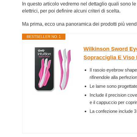
In questo articolo vedremo nel dettaglio quali sono l
elettrici, per poi definire alcuni criteri di scelta.
Ma prima, ecco una panoramica dei prodotti più vend
BESTSELLER NO. 1
Wilkinson Sword Eye
Sopracciglia E Viso 
Il rasoio eyebrow shaper
rifinendole alla perfezio
Le lame sono progettate 
Include il precision cov
e il cappuccio per copr
La confezione include 3