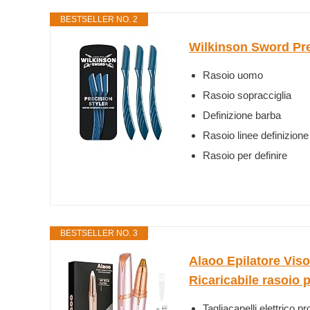
BESTSELLER NO. 2
Wilkinson Sword Pre
Rasoio uomo
Rasoio sopracciglia
Definizione barba
Rasoio linee definizione
Rasoio per definire
BESTSELLER NO. 3
Alaoo Epilatore Vis
Ricaricabile rasoio p
Tagliacapelli elettrico pr