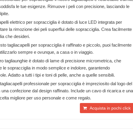
oddisfa le tue esigenze. Rimuove i peli con precisione, lasciando le
lpite.
pelli elettrico per sopracciglia è dotato di luce LED integrata per
ilitare la rimozione dei peli superflui delle sopracciglia. Crea facilmente
lia che desideri.
sto tagliacapelli per sopracciglia è raffinato e piccolo, puoi facilmente
utilizzarlo sempre e ovunque, a casa o in viaggio.
stro tagliaunghie è dotato di lame di precisione micrometrica, che
 le sopracciglia in modo semplice e indolore, garantendo
. Adatto a tutti i tipi e toni di pelle, anche a quelle sensibili.
tagliacapelli professionale per sopracciglia è impreziosito dal logo del
 una confezione dal design raffinato. Include un cavo di ricarica e una
scelta migliore per uso personale e come regalo.
Acquista in pochi click