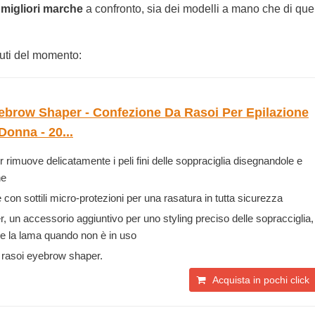
e
migliori marche
a confronto, sia dei modelli a mano che di quel
uti del momento:
brow Shaper - Confezione Da Rasoi Per Epilazione
Donna - 20...
 rimuove delicatamente i peli fini delle soppraciglia disegnandole e
ne
con sottili micro-protezioni per una rasatura in tutta sicurezza
er, un accessorio aggiuntivo per uno styling preciso delle sopracciglia,
ire la lama quando non è in uso
 rasoi eyebrow shaper.
Acquista in pochi click