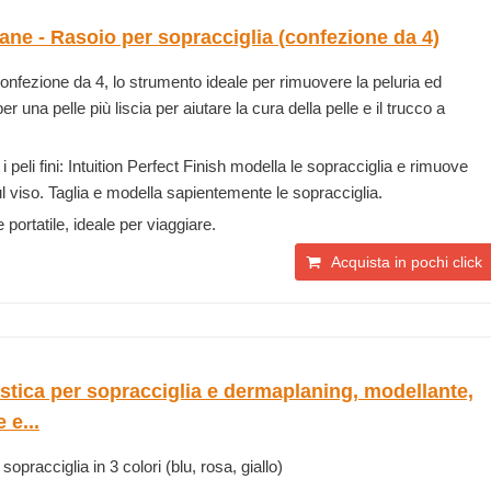
e - Rasoio per sopracciglia (confezione da 4)
onfezione da 4, lo strumento ideale per rimuovere la peluria ed
er una pelle più liscia per aiutare la cura della pelle e il trucco a
peli fini: Intuition Perfect Finish modella le sopracciglia e rimuove
 sul viso. Taglia e modella sapientemente le sopracciglia.
e portatile, ideale per viaggiare.
Acquista in pochi click
lastica per sopracciglia e dermaplaning, modellante,
 e...
sopracciglia in 3 colori (blu, rosa, giallo)