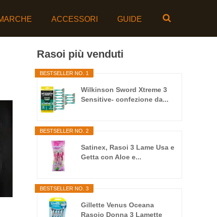
MARCHE
ACCESSORI
GUIDE
Rasoi più venduti
BESTSELLER NO. 1
Wilkinson Sword Xtreme 3
Sensitive- confezione da...
BESTSELLER NO. 2
Satinex, Rasoi 3 Lame Usa e
Getta con Aloe e...
BESTSELLER NO. 3
Gillette Venus Oceana
Rasoio Donna 3 Lamette