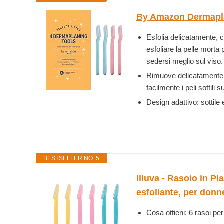
By Amazon Dermaplan
Esfolia delicatamente, c
esfoliare la pelle morta p
sedersi meglio sul viso.
Rimuove delicatamente i 
facilmente i peli sottili
Design adattivo: sottile 
BESTSELLER NO. 5
Illuva - Rasoio in P
esfoliante, per donne
Cosa ottieni: 6 rasoi per 