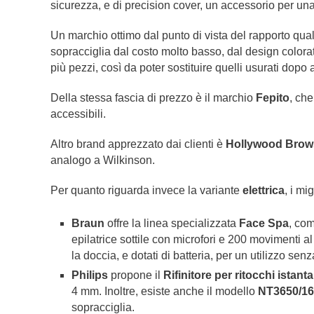
sicurezza, e di precision cover, un accessorio per una
Un marchio ottimo dal punto di vista del rapporto qual
sopracciglia dal costo molto basso, dal design colorat
più pezzi, così da poter sostituire quelli usurati dopo al
Della stessa fascia di prezzo è il marchio
Fepito
, ch
accessibili.
Altro brand apprezzato dai clienti è
Hollywood Brow
analogo a Wilkinson.
Per quanto riguarda invece la variante
elettrica
, i m
Braun
offre la linea specializzata
Face Spa
, co
epilatrice sottile con microfori e 200 movimenti 
la doccia, e dotati di batteria, per un utilizzo senza 
Philips
propone il
Rifinitore per ritocchi istant
4 mm. Inoltre, esiste anche il modello
NT3650/16 
sopracciglia.