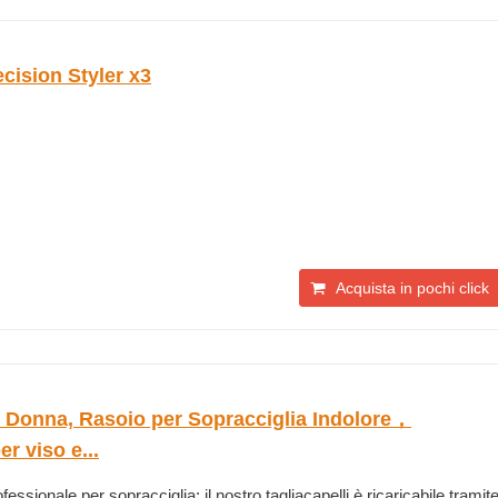
cision Styler x3
Acquista in pochi click
o Donna, Rasoio per Sopracciglia Indolore，
er viso e...
ofessionale per sopracciglia: il nostro tagliacapelli è ricaricabile tramit