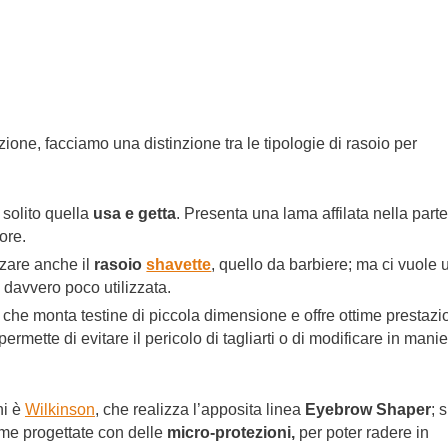
zione, facciamo una distinzione tra le tipologie di rasoio per
 solito quella
usa e getta
. Presenta una lama affilata nella part
ore.
izzare anche il
rasoio
shavette
, quello da barbiere; ma ci vuole 
davvero poco utilizzata.
, che monta testine di piccola dimensione e offre ottime prestazi
 permette di evitare il pericolo di tagliarti o di modificare in mani
hi è
Wilkinson
, che realizza l’apposita linea
Eyebrow Shaper
; s
lame progettate con delle
micro-protezioni,
per poter radere in