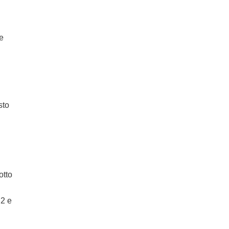
re
sto
otto
 2 e