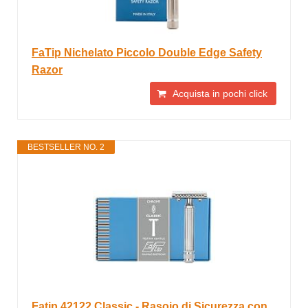
FaTip Nichelato Piccolo Double Edge Safety
Razor
Acquista in pochi click
BESTSELLER NO. 2
Fatip 42122 Classic - Rasoio di Sicurezza con