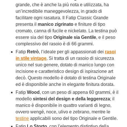
grande, che è anche la più nota e utilizzata, ha
un’incredibile maneggevolezza, in grado di
facilitare ogni rasatura. Il Fatip Classic Grande
presenta il
manico zigrinato
e finiture di tipo
cromato, canna di fucile e nickelato. La testina può
essere sia del tipo
Originale sia Gentile
, e il peso
complessivo del rasoio è di 66 grammi.
Fatip
Retrò
, l’ideale per gli appassionati dei
rasoi
in stile vintage
. Si tratta di un rasoio di sicurezza
unico nel suo genere, dotato di manico lungo con
incisione e caratteristico design di ispirazione art
decò. Questo modello è dotato di testina Originale
ed è disponibile anche in elegante finitura dorata.
Fatip
Wood
, con un peso di appena 60 grammi, è il
modello
sintesi del design e della leggerezza
; il
manico è disponibile in quattro varianti di legno,
ovvero wengé, noce, ulivo e zebrano, mentre le
testine
applicabili sono del tipo Originale e Gentile.
Fatip
Lo Storto
, con l’elemento distintivo della