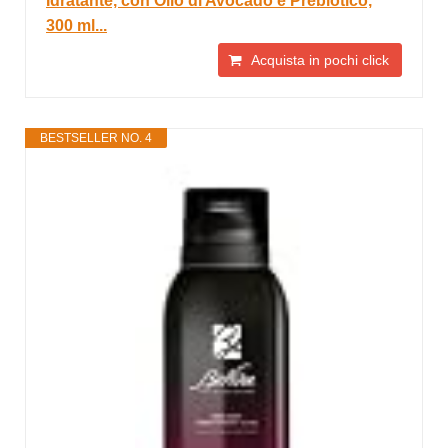
Idratante, con Olio di Avocado e Prebiotico,
300 ml...
Acquista in pochi click
BESTSELLER NO. 4