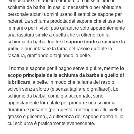
Nonostante ci siano in commercio moltissimi tipi di
schiuma da barba, in casi di necessità o per abitudine
personale alcuni uomini usano il semplice sapone per
radersi. La schiuma prodotta dal sapone che si usa per
le mani o per il viso può garantire solo apparentemente
una rasatura simile a quella che si ottiene con la
schiuma da barba. Inoltre
il sapone tende a seccare la
pelle
, e può intasare la lama del rasoio durante la
rasatura, graffiando o tagliando la pelle.
ll normale sapone per il bagno serve a pulire, mentre
lo
scopo principale della schiuma da barba è quello di
lubrificare
la pelle, in modo che la lama del rasoio
scivoli senza sforzo (e senza tagliare o graffiare!). Le
schiume da barba, come già accennato, sono
appositamente formulate per produrre una schiuma
duratura e pesante (per questo contengono alti livelli di
grasso e glicerina), a differenza del sapone normale, la
cui schiuma è praticamente evanescente.