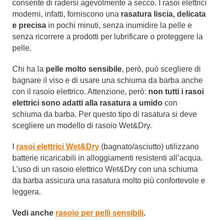
consente di radersi agevolmente a secco. I rasoi elettrici
moderni, infatti, forniscono una
rasatura liscia, delicata
e precisa
in pochi minuti, senza inumidire la pelle e
senza ricorrere a prodotti per lubrificare o proteggere la
pelle.
Chi ha la
pelle molto sensibile
, però, può scegliere di
bagnare il viso e di usare una schiuma da barba anche
con il rasoio elettrico. Attenzione, però:
non tutti i rasoi
elettrici sono adatti alla rasatura a umido
con
schiuma da barba. Per questo tipo di rasatura si deve
scegliere un modello di rasoio Wet&Dry.
I
rasoi elettrici Wet&Dry
(bagnato/asciutto) utilizzano
batterie ricaricabili in alloggiamenti resistenti all’acqua.
L’uso di un rasoio elettrico Wet&Dry con una schiuma
da barba assicura una rasatura molto più confortevole e
leggera.
Vedi anche
rasoio per pelli sensibili
.