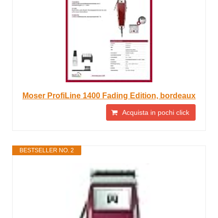
Moser ProfiLine 1400 Fading Edition, bordeaux
Acquista in pochi click
BESTSELLER NO. 2